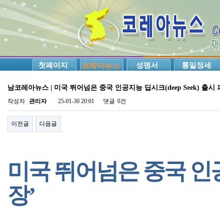
첫페이지
코레아뉴스
성명서
통일정세
남코레아뉴스 | 미국 뛰어넘은 중국 인공지능 딥시크(deep Seek) 출시
작성자
관리자
25-01-30 20:01
댓글
0건
이전글
다음글
미국 뛰어넘은 중국 인공지
장’