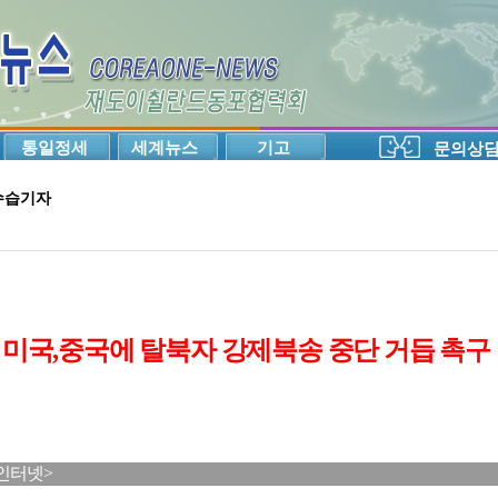
통일정세
세계뉴스
기고
문의상
수습기자
미국,중국에 탈북자 강제북송 중단 거듭 촉구
-인터넷>