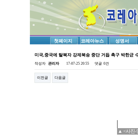
첫페이지
코레아뉴스
성명서
미국,중국에 탈북자 강제북송 중단 거듭 촉구 박한균 
작성자
관리자
17-07-25 20:55
댓글
0건
이전글
다음글
▲ <사진