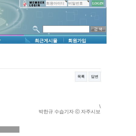
회원게시판
담
최근게시물
회원가입
목록
답변
\
박한규 수습기자 ⓒ 자주시보