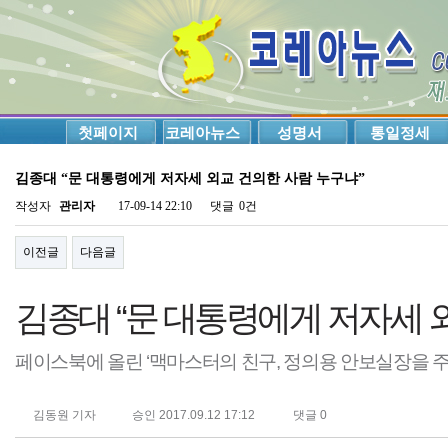
첫페이지
코레아뉴스
성명서
통일정세
김종대 “문 대통령에게 저자세 외교 건의한 사람 누구냐”
작성자
관리자
17-09-14 22:10
댓글
0건
이전글
다음글
김종대 “문 대통령에게 저자세 
페이스북에 올린 ‘맥마스터의 친구, 정의용 안보실장을 주
김동원 기자
승인 2017.09.12 17:12
댓글 0