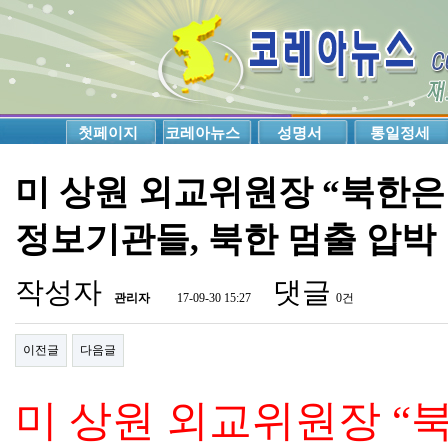
첫페이지
코레아뉴스
성명서
통일정세
미 상원 외교위원장 “북한은
정보기관들, 북한 멈출 압박
작성자
댓글
관리자
17-09-30 15:27
0건
이전글
다음글
미 상원 외교위원장
“