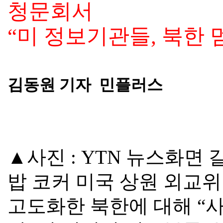
청문회서
“
미 정보기관들
,
북한 
김동원 기자 민플러스
▲사진
: YTN
뉴스화면 
밥 코커 미국 상원 외교
고도화한 북한에 대해
“