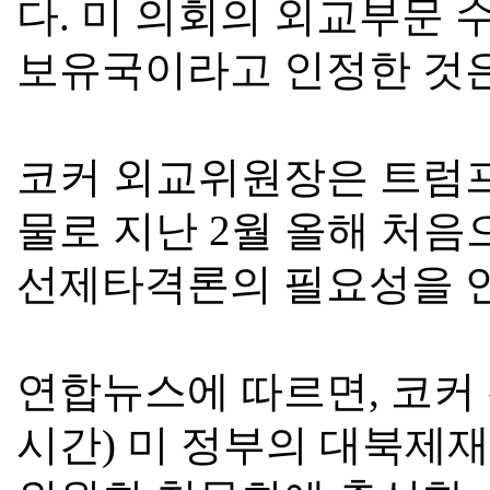
다
.
미 의회의 외교부문 
보유국이라고 인정한 것
코커 외교위원장은 트럼프
물로 지난
2
월 올해 처음
선제타격론의 필요성을 
연합뉴스에 따르면
,
코커
시간
)
미 정부의 대북제재