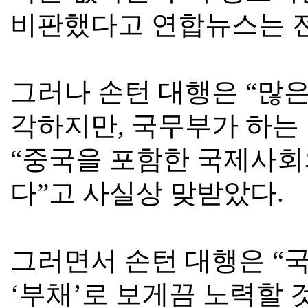
비판했다고 연합뉴스는 
그러나 손턴 대행은
“
많은
각하지만
,
국무부가 하는 
“
중국을 포함한 국제사회
다
”
고 사실상 맞받았다
.
그러면서 손턴 대행은
“
국
‘
부채
’
로 보게끔 노력할 