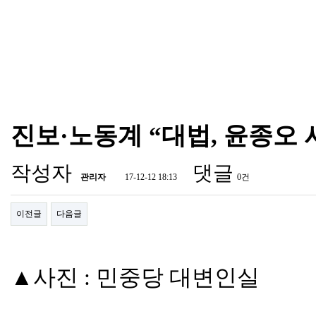
첫페이지
코레아뉴스
성명서
통일정세
진보·노동계 “대법, 윤종오
작성자
댓글
관리자
17-12-12 18:13
0건
이전글
다음글
▲사진
:
민중당 대변인실