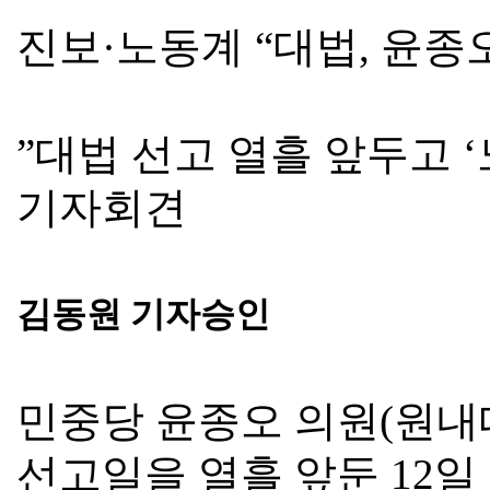
진보
·
노동계
“
대법
,
윤종오
”
대법 선고 열흘 앞두고
‘
기자회견
김동원 기자승인
민중당 윤종오 의원
(
원내
선고일을 열흘 앞둔
12
일