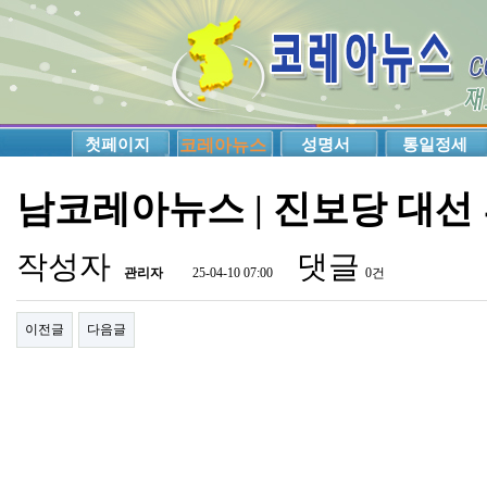
첫페이지
코레아뉴스
성명서
통일정세
남코레아뉴스 | 진보당 대선 
작성자
댓글
관리자
25-04-10 07:00
0건
이전글
다음글