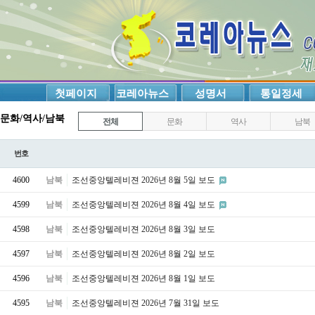
첫페이지
코레아뉴스
성명서
통일정세
문화/역사/남북
전체
문화
역사
남북
번호
4600
남북
조선중앙텔레비젼 2026년 8월 5일 보도
4599
남북
조선중앙텔레비젼 2026년 8월 4일 보도
4598
남북
조선중앙텔레비젼 2026년 8월 3일 보도
4597
남북
조선중앙텔레비젼 2026년 8월 2일 보도
4596
남북
조선중앙텔레비젼 2026년 8월 1일 보도
4595
남북
조선중앙텔레비젼 2026년 7월 31일 보도