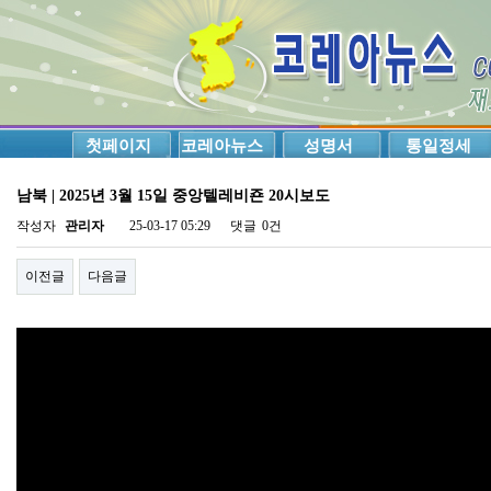
첫페이지
코레아뉴스
성명서
통일정세
남북 | 2025년 3월 15일 중앙텔레비죤 20시보도
작성자
관리자
25-03-17 05:29
댓글
0건
이전글
다음글