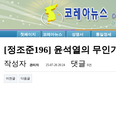
첫페이지
코레아뉴스
성명서
통일정세
[정조준196] 윤석열의 무인
작성자
댓글
관리자
25-07-26 20:24
0건
이전글
다음글