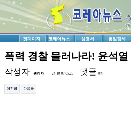
첫페이지
코레아뉴스
성명서
통일정세
폭력 경찰 물러나라! 윤석열
작성자
댓글
관리자
24-10-07 05:23
0건
이전글
다음글