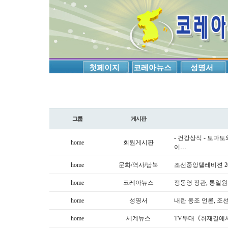
첫페이지
코레아뉴스
성명서
그룹
게시판
- 건강상식 - 토마
home
회원게시판
이…
home
문화/역사/남북
조선중앙텔레비젼 202
home
코레아뉴스
정동영 장관, 통일
home
성명서
내란 동조 언론, 조
home
세계뉴스
TV무대《취재길에서