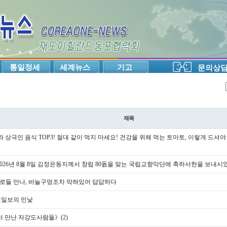
통일정세
세계뉴스
기고
문의상
제목
토와 상극인 음식 TOP3! 절대 같이 먹지 마세요! 건강을 위해 먹는 토마토, 이렇게 드셔
6년 8월 8일 김정은동지께서 창립 80돐을 맞는 국립교향악단에 축하서한을 보내시였다 Kim 
원로들 만나, 바늘구멍조차 막혀있어 답답하다
선일보의 민낯
 만난 자강도사람들》(2)