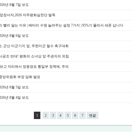
26년 8월 7일 보도
앞장서자,2026 자주평화실천단 발족
 빨리 닳는 이유 | 배터리 수명 늘려주는 설정 7가지 | 95%가 몰라서 새폰 삽니다
26년 8월 6일 보도
, 군산 미군기지 앞, 주한미군 철수 촉구대회
사공조 반대! 평화의 소녀상 앞 주권자의 외침
무보고 자리에서 정동영표 통일부 정책에, 주의
중앙위원회 부장 담화 발표
26년 8월 5일 보도
26년 8월 4일 보도
1
2
3
4
5
6
7
맨끝