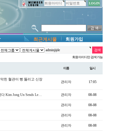
담
최근게시물
회원가입
회원 아이디만 검색 가능
이름
일시
야 막힌 혈관이 뻥 뚫리고 신장
관리자
17:05
Jong Un Sends Le…
관리자
08-08
관리자
08-08
관리자
08-08
관리자
08-08